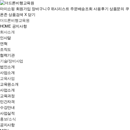
마이쇼핑
회원가입
장바구니
0
위시리스트
주문배송조회
사용후기
상품문의
쿠
폰존
상품검색
X 닫기
더드론비행교육원
HOME
공지사항
회사소개
인사말
연혁
조직도
협력기관
기술/장비사업
법인소개
사업소개
교육사업
교육원소개
사업소개
교육과정
민간자격
수강안내
사업실적
홍보/소식
공지사항