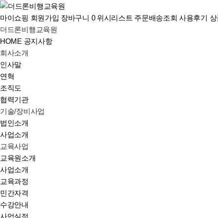
마이쇼핑
회원가입
장바구니
0
위시리스트
주문배송조회
사용후기
상
더드론비행교육원
HOME
공지사항
회사소개
인사말
연혁
조직도
협력기관
기술/장비사업
법인소개
사업소개
교육사업
교육원소개
사업소개
교육과정
민간자격
수강안내
사업실적