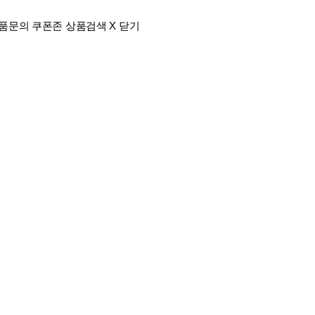
품문의
쿠폰존
상품검색
X 닫기