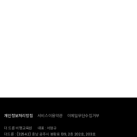
Total 0건
1 페이지
게시물이 없습니다.
개인정보처리방침
서비스이용약관
이메일무단수집거부
더 드론 비행교육원
대표 : 서형규
더드론 : (32542) 충남 공주시 봉황로 139, 2층 202호, 203호