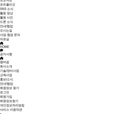
보도자료
포트폴리오
SNS 소식
활동 영상
활동 사진
드론 소식
안내/협업
오시는길
사업·협업 문의
자료실
HOME
공지사항
맴버쉽
회사소개
기술/장비사업
교육사업
홍보/소식
안내/협업
회원정보 찾기
로그인
회원가입
회원정보찾기
개인정보처리방침
서비스 이용약관