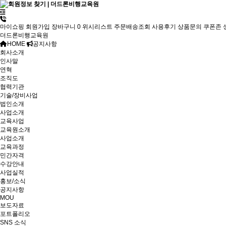
마이쇼핑
회원가입
장바구니
0
위시리스트
주문배송조회
사용후기
상품문의
쿠폰존
더드론비행교육원
HOME
공지사항
회사소개
인사말
연혁
조직도
협력기관
기술/장비사업
법인소개
사업소개
교육사업
교육원소개
사업소개
교육과정
민간자격
수강안내
사업실적
홍보/소식
공지사항
MOU
보도자료
포트폴리오
SNS 소식